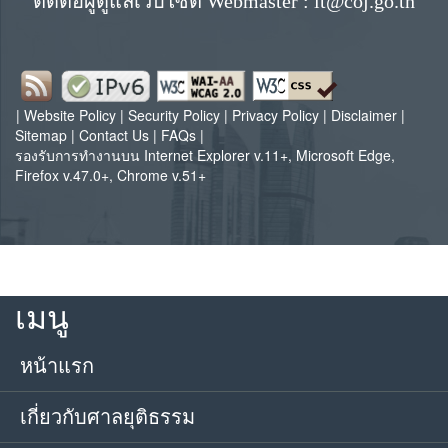
ติดต่อผู้ดูแลเว็บไซต์ Webmaster : it@coj.go.th
34
ศาลเยาวชนฯ จ.สกลนคร
28
ศาลเยาวชนฯ จ.ลำพูน
26
เยาวชนและครอบครัว
ศาลเยาวชนฯ จ.อุตรดิตถ์
24
สำนักศาลยุติธรรมประจำภาค 7 (นครปฐม)
22
ศาลเยาวชนฯ จ.กระบี่
20
ศาลเยาวชนฯ จ.สตูล
18
ศาลเยาวชนฯ จ.หนองคาย
29
สำนักศาลยุติธรรมประจำภาค 5 (เชียงใหม่)
27
สำนักศาลยุติธรรมประจำภาค 1 (กรุงเทพฯ)
35
ศาลเยาวชนฯ จ.อุทัยธานี
25
ศาลเยาวชนฯ จ.ชุมพร
21
สำนักศาลยุติธรรมประจำภาค 9 (สงขลา)
19
ศาลเยาวชนฯ จ.หนองบัวลำภู
30
สำนักศาลยุติธรรมประจำภาค 6 (พิษณุโลก)
26
ศาลเยาวชนฯ จ.นครศรีธรรมราช
22
|
Website Policy
|
Security Policy
|
Privacy Policy
|
Disclaimer
|
Sitemap
|
Contact Us
|
FAQs
|
ศาลเยาวชนฯ จ.อุดรธานี
31
รองรับการทำงานบน Internet Explorer v.11+, Microsoft Edge,
ศาลเยาวชนฯ จ.ภูเก็ต
23
Firefox v.47.0+, Chrome v.51+
สำนักศาลยุติธรรมประจำภาค 4 (ขอนแก่น)
32
ศาลเยาวชนฯ จ.ระนอง
24
ศาลเยาวชนฯ จ.สุราษฎร์ธานี
25
ศาลเยาวชนฯ จ.พังงา
26
เมนู
สำนักศาลยุติธรรมประจำภาค 8 (สุราษฎร์ธานี)
27
หน้าแรก
เกี่ยวกับศาลยุติธรรม