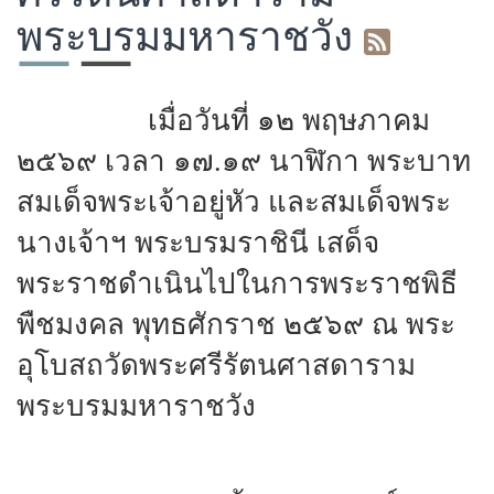
พระบรมมหาราชวัง
เมื่อวันที่ ๑๒ พฤษภาคม
๒๕๖๙ เวลา ๑๗.๑๙ นาฬิกา พระบาท
สมเด็จพระเจ้าอยู่หัว และสมเด็จพระ
นางเจ้าฯ พระบรมราชินี เสด็จ
พระราชดำเนินไปในการพระราชพิธี
พืชมงคล พุทธศักราช ๒๕๖๙ ณ พระ
อุโบสถวัดพระศรีรัตนศาสดาราม
พระบรมมหาราชวัง