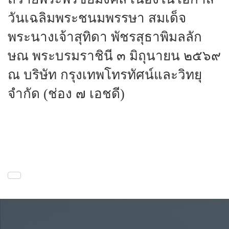
วันเฉลิมพระชนมพรรษา สมเด็จ
พระนางเจ้าสุทิดา พัชรสุธาพิมลลัก
ษณ พระบรมราชินี ๓ มิถุนายน ๒๕๖๙
ณ บริษัท กรุงเทพโทรทัศน์และวิทยุ
จำกัด (ช่อง ๗ เอชดี)